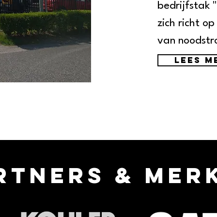
bedrijfstak 
zich richt o
van noodst
Lees m
rtners & Mer